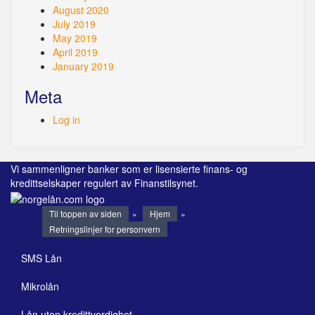
August 2020
July 2019
May 2019
April 2019
January 2019
Meta
Log in
Vi sammenligner banker som er lisensierte finans- og
kredittselskaper regulert av Finanstilsynet.
Til toppen av siden
»
Hjem
»
Retningslinjer for personvern
SMS Lån
Mikrolån
Lån uten kredittverdighet