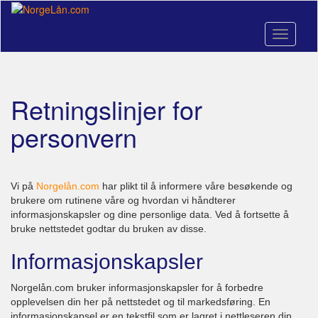
Skip
to
main
Toggle n
content
Retningslinjer for
personvern
Vi på
Norgelån.com
har plikt til å informere våre besøkende og
brukere om rutinene våre og hvordan vi håndterer
informasjonskapsler og dine personlige data. Ved å fortsette å
bruke nettstedet godtar du bruken av disse.
Informasjonskapsler
Norgelån.com bruker informasjonskapsler for å forbedre
opplevelsen din her på nettstedet og til markedsføring. En
informasjonskapsel er en tekstfil som er lagret i nettleseren din,