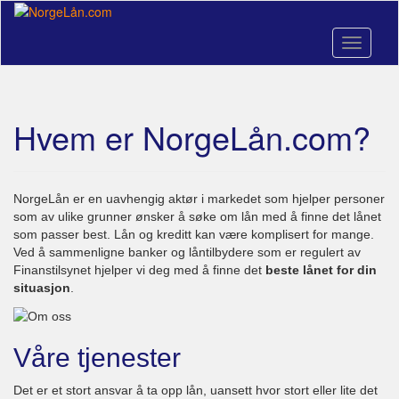
Skip
to
main
Toggle n
content
Hvem er NorgeLån.com?
NorgeLån er en uavhengig aktør i markedet som hjelper personer
som av ulike grunner ønsker å søke om lån med å finne det lånet
som passer best. Lån og kreditt kan være komplisert for mange.
Ved å sammenligne banker og låntilbydere som er regulert av
Finanstilsynet hjelper vi deg med å finne det
beste lånet for din
situasjon
.
Våre tjenester
Det er et stort ansvar å ta opp lån, uansett hvor stort eller lite det