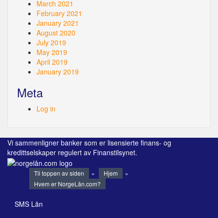
March 2021
February 2021
January 2021
August 2020
July 2019
May 2019
April 2019
January 2019
Meta
Log in
Vi sammenligner banker som er lisensierte finans- og
kredittselskaper regulert av Finanstilsynet.
Til toppen av siden
»
Hjem
»
Hvem er NorgeLån.com?
SMS Lån