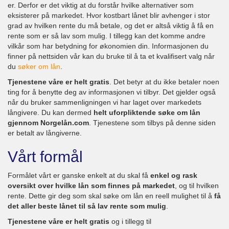
er. Derfor er det viktig at du forstår hvilke alternativer som
eksisterer på markedet. Hvor kostbart lånet blir avhenger i stor
grad av hvilken rente du må betale, og det er altså viktig å få en
rente som er så lav som mulig. I tillegg kan det komme andre
vilkår som har betydning for økonomien din. Informasjonen du
finner på nettsiden vår kan du bruke til å ta et kvalifisert valg når
du
søker om lån
.
Tjenestene våre er helt gratis
. Det betyr at du ikke betaler noen
ting for å benytte deg av informasjonen vi tilbyr. Det gjelder også
når du bruker sammenligningen vi har laget over markedets
långivere. Du kan dermed
helt uforpliktende søke om lån
gjennom Norgelån.com
. Tjenestene som tilbys på denne siden
er betalt av långiverne.
Vårt formål
Formålet vårt er ganske enkelt at du skal få
enkel og rask
oversikt over hvilke lån som finnes på markedet
, og til hvilken
rente. Dette gir deg som skal søke om lån en reell mulighet til å
få
det aller beste lånet til så lav rente som mulig
.
Tjenestene våre er helt gratis
og i tillegg til