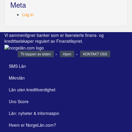
Meta
Log in
Vi sammenligner banker som er lisensierte finans- og
kredittselskaper regulert av Finanstilsynet.
Til toppen av siden
»
Hjem
»
KONTAKT OSS
SMS Lån
Mikrolån
Lån uten kredittverdighet
Uno Score
Lån: nyheter & informasjon
Hvem er NorgeLån.com?