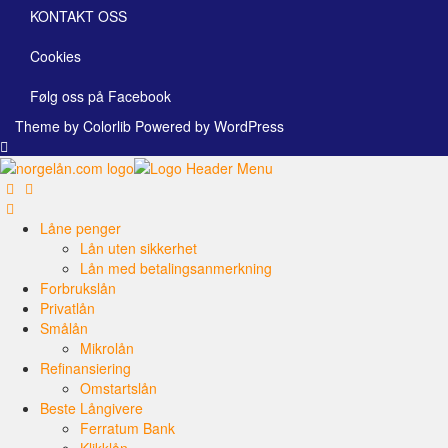
KONTAKT OSS
Cookies
Følg oss på Facebook
Theme by
Colorlib
Powered by
WordPress
Låne penger
Lån uten sikkerhet
Lån med betalingsanmerkning
Forbrukslån
Privatlån
Smålån
Mikrolån
Refinansiering
Omstartslån
Beste Långivere
Ferratum Bank
Klikklån