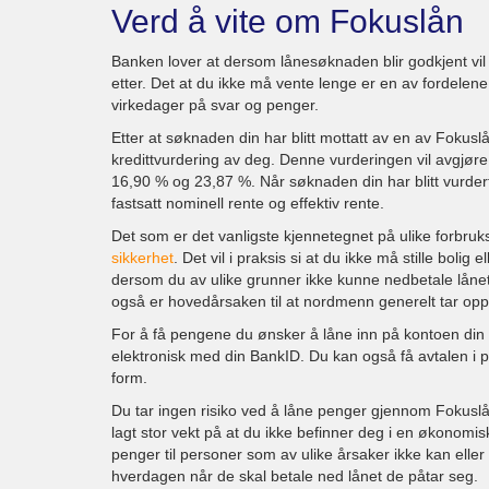
Verd å vite om Fokuslån
Banken lover at dersom lånesøknaden blir godkjent v
etter. Det at du ikke må vente lenge er en av fordelen
virkedager på svar og penger.
Etter at søknaden din har blitt mottatt av en av Fokuslån
kredittvurdering av deg. Denne vurderingen vil avgjøre
16,90 % og 23,87 %. Når søknaden din har blitt vurdert
fastsatt nominell rente og effektiv rente.
Det som er det vanligste kjennetegnet på ulike forbru
sikkerhet
. Det vil i praksis si at du ikke må stille bolig
dersom du av ulike grunner ikke kunne nedbetale lånet 
også er hovedårsaken til at nordmenn generelt tar op
For å få pengene du ønsker å låne inn på kontoen din 
elektronisk med din BankID. Du kan også få avtalen i p
form.
Du tar ingen risiko ved å låne penger gjennom Fokuslån
lagt stor vekt på at du ikke befinner deg i en økonomis
penger til personer som av ulike årsaker ikke kan eller
hverdagen når de skal betale ned lånet de påtar seg.