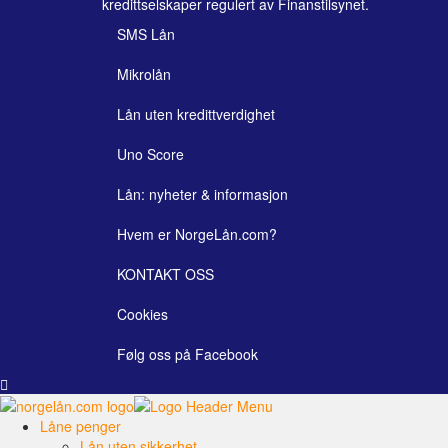
kredittselskaper regulert av Finanstilsynet.
SMS Lån
Mikrolån
Lån uten kredittverdighet
Uno Score
Lån: nyheter & informasjon
Hvem er NorgeLån.com?
KONTAKT OSS
Cookies
Følg oss på Facebook
Låne penger
Lån uten sikkerhet