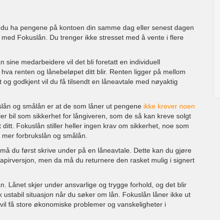
il du ha pengene på kontoen din samme dag eller senest dagen
e med Fokuslån. Du trenger ikke stresset med å vente i flere
 sine medarbeidere vil det bli foretatt en individuell
 hva renten og lånebeløpet ditt blir. Renten ligger på mellom
 og godkjent vil du få tilsendt en låneavtale med nøyaktig
kslån og smålån er at de som låner ut pengene
ikke krever noen
 eller bil som sikkerhet for långiveren, som de så kan kreve solgt
ditt. Fokuslån stiller heller ingen krav om sikkerhet, noe som
p mer forbrukslån og smålån.
må du først skrive under på en låneavtale. Dette kan du gjøre
apirversjon, men da må du returnere den rasket mulig i signert
. Lånet skjer under ansvarlige og trygge forhold, og det blir
k ustabil situasjon når du søker om lån. Fokuslån låner ikke ut
 vil få store økonomiske problemer og vanskeligheter i