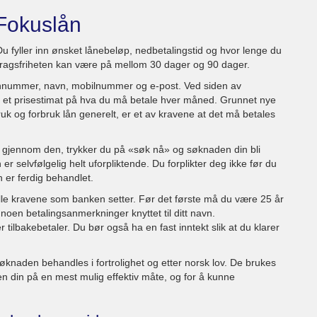
 Fokuslån
u fyller inn ønsket lånebeløp, nedbetalingstid og hvor lenge du
dragsfriheten kan være på mellom 30 dager og 90 dager.
sonnummer, navn, mobilnummer og e-post. Ved siden av
 et prisestimat på hva du må betale hver måned. Grunnet nye
uk og forbruk lån generelt, er et av kravene at det må betales
ått gjennom den, trykker du på «søk nå» og søknaden din bli
r selvfølgelig helt uforpliktende. Du forplikter deg ikke før du
n er ferdig behandlet.
lle kravene som banken setter. Før det første må du være 25 år
noen betalingsanmerkninger knyttet til ditt navn.
tilbakebetaler. Du bør også ha en fast inntekt slik at du klarer
naden behandles i fortrolighet og etter norsk lov. De brukes
n din på en mest mulig effektiv måte, og for å kunne