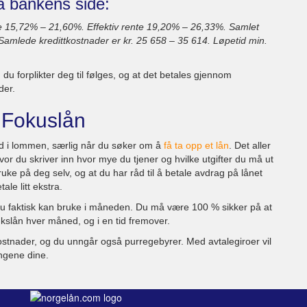
a bankens side:
te 15,72% – 21,60%. Effektiv rente 19,20% – 26,33%. Samlet
 Samlede kredittkostnader er kr. 25 658 – 35 614. Løpetid min.
u forplikter deg til følges, og at det betales gjennom
der.
 Fokuslån
d i lommen, særlig når du søker om å
få ta opp et lån
. Det aller
hvor du skriver inn hvor mye du tjener og hvilke utgifter du må ut
e på deg selv, og at du har råd til å betale avdrag på lånet
le litt ekstra.
 du faktisk kan bruke i måneden. Du må være 100 % sikker på at
ukslån hver måned, og i en tid fremover.
ostnader, og du unngår også purregebyrer. Med avtalegiroer vil
ingene dine.