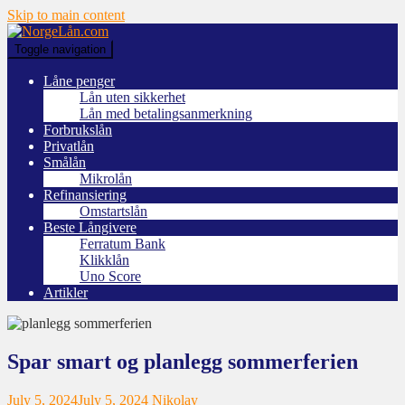
Skip to main content
Toggle navigation
Låne penger
Lån uten sikkerhet
Lån med betalingsanmerkning
Forbrukslån
Privatlån
Smålån
Mikrolån
Refinansiering
Omstartslån
Beste Långivere
Ferratum Bank
Klikklån
Uno Score
Artikler
Spar smart og planlegg sommerferien
July 5, 2024
July 5, 2024
Nikolay