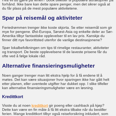
forhånd. Ikke bare kan dette spare penger, men det sikrer også at
du får plass på de mest populære aktivitetene.
Spar på reisemål og aktiviteter
Feriedrømmen trenger ikke koste skjorta. Se etter reisemål som gir
mye for pengene. Øst-Europa, Sørøst-Asia og enkelte deler av Sør-
Amerika tilbyr fantastiske opplevelser til en lav pris. Kanskje du
finner ditt nye favorittsted utenfor de vanlige destinasjonene?
Spør lokalbefolkningen om tips til rimelige restauranter, aktiviteter
og transport. De beste opplevelsene til de laveste prisene får du
ofte ved å følge lokale råd.
Alternative finansieringsmuligheter
Noen ganger trenger man litt ekstra hjelp for å få endene til å
møtes. Det kan være situasjoner hvor sparingen ikke har gått helt
etter planen, eller uventede utgifter har dukket opp. I slike tilfeller
kan alternative finansieringsmuligheter være en løsning.
Kredittkort
Visste du at noen
kredittkort
gir poeng eller cashback på kjøp?
Dette kan være en fin måte å få litt ekstra tilbake når du bestiller
ferien. Mange kredittkort tilbyr også reiseforsikring inkludert, som