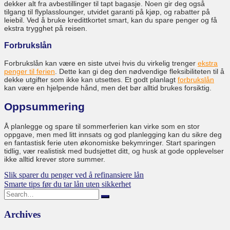
dekker alt fra avbestillinger til tapt bagasje. Noen gir deg også
tilgang til flyplasslounger, utvidet garanti på kjøp, og rabatter på
leiebil. Ved å bruke kredittkortet smart,
kan du spare penger og få
ekstra trygghet på reisen.
Forbrukslån
Forbrukslån kan være en siste utvei hvis du virkelig trenger
ekstra
penger til ferien
. Dette kan gi deg den nødvendige fleksibiliteten til å
dekke utgifter som ikke kan utsettes. Et godt planlagt
forbrukslån
kan være en hjelpende hånd, men det bør alltid brukes forsiktig.
Oppsummering
Å planlegge og spare til sommerferien kan virke som en stor
oppgave, men med litt innsats og god planlegging kan du sikre deg
en fantastisk ferie uten økonomiske bekymringer. Start sparingen
tidlig, vær realistisk med budsjettet ditt, og husk at gode opplevelser
ikke alltid krever store summer.
Post
Slik sparer du penger ved å refinansiere lån
Smarte tips før du tar lån uten sikkerhet
navigation
Search
for:
Archives