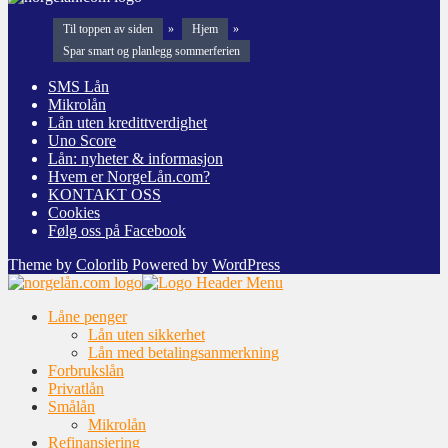
Til toppen av siden
»
Hjem
»
Spar smart og planlegg sommerferien
SMS Lån
Mikrolån
Lån uten kredittverdighet
Uno Score
Lån: nyheter & informasjon
Hvem er NorgeLån.com?
KONTAKT OSS
Cookies
Følg oss på Facebook
Theme by
Colorlib
Powered by
WordPress
Låne penger
Lån uten sikkerhet
Lån med betalingsanmerkning
Forbrukslån
Privatlån
Smålån
Mikrolån
Refinansiering