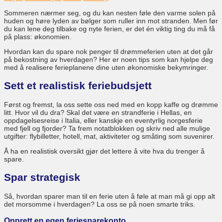
Sommeren nærmer seg, og du kan nesten føle den varme solen på
huden og høre lyden av bølger som ruller inn mot stranden. Men før
du kan lene deg tilbake og nyte ferien, er det én viktig ting du må få
på plass: økonomien.
Hvordan kan du spare nok penger til drømmeferien uten at det går
på bekostning av hverdagen? Her er noen tips som kan hjelpe deg
med å realisere ferieplanene dine uten økonomiske bekymringer.
Sett et realistisk feriebudsjett
Først og fremst, la oss sette oss ned med en kopp kaffe og drømme
litt. Hvor vil du dra? Skal det være en strandferie i Hellas, en
oppdagelsesreise i Italia, eller kanskje en eventyrlig norgesferie
med fjell og fjorder? Ta frem notatblokken og skriv ned alle mulige
utgifter: flybilletter, hotell, mat, aktiviteter og småting som suvenirer.
Å ha en realistisk oversikt gjør det lettere å vite hva du trenger å
spare.
Spar strategisk
Så, hvordan sparer man til en ferie uten å føle at man må gi opp alt
det morsomme i hverdagen? La oss se på noen smarte triks.
Opprett en egen feriesparekonto