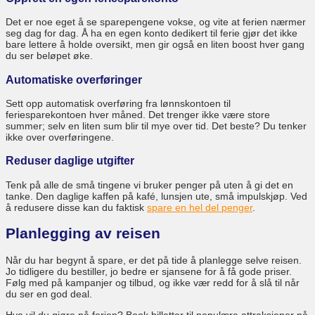
Det er noe eget å se sparepengene vokse, og vite at ferien nærmer
seg dag for dag. Å ha en egen konto dedikert til ferie gjør det ikke
bare lettere å holde oversikt, men gir også en liten boost hver gang
du ser beløpet øke.
Automatiske overføringer
Sett opp automatisk overføring fra lønnskontoen til
feriesparekontoen hver måned. Det trenger ikke være store
summer; selv en liten sum blir til mye over tid. Det beste? Du tenker
ikke over overføringene.
Reduser daglige utgifter
Tenk på alle de små tingene vi bruker penger på uten å gi det en
tanke. Den daglige kaffen på kafé, lunsjen ute, små impulskjøp. Ved
å redusere disse kan du faktisk
spare en hel del penger
.
Planlegging av reisen
Når du har begynt å spare, er det på tide å planlegge selve reisen.
Jo tidligere du bestiller, jo bedre er sjansene for å få gode priser.
Følg med på kampanjer og tilbud, og ikke vær redd for å slå til når
du ser en god deal.
Hva vil du gjøre på ferien? Book billetter til populære attraksjoner på