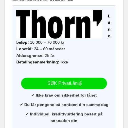
L
å
n
e
beløp:
10 000 – 70 000 kr
Løpetid:
24 – 60 måneder
Aldersgrense:
25 år
Betalingsanmerkning:
Ikke
SØK PrivatLån💰
✓ Ikke krav om sikkerhet for lånet
✓ Du får pengene på kontoen din samme dag
✓ Individuell kredittvurdering basert på
søknaden din