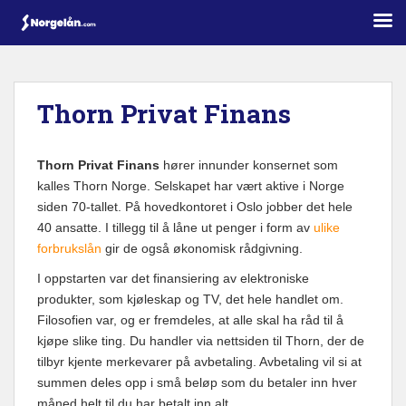
S
k
i
Thorn Privat Finans
p
t
o
Thorn Privat Finans
hører innunder konsernet som
m
kalles Thorn Norge. Selskapet har vært aktive i Norge
a
siden 70-tallet. På hovedkontoret i Oslo jobber det hele
i
40 ansatte. I tillegg til å låne ut penger i form av
ulike
n
forbrukslån
gir de også økonomisk rådgivning.
c
I oppstarten var det finansiering av elektroniske
o
produkter, som kjøleskap og TV, det hele handlet om.
n
Filosofien var, og er fremdeles, at alle skal ha råd til å
t
kjøpe slike ting. Du handler via nettsiden til Thorn, der de
e
tilbyr kjente merkevarer på avbetaling. Avbetaling vil si at
n
summen deles opp i små beløp som du betaler inn hver
t
måned helt til du har betalt inn alt.