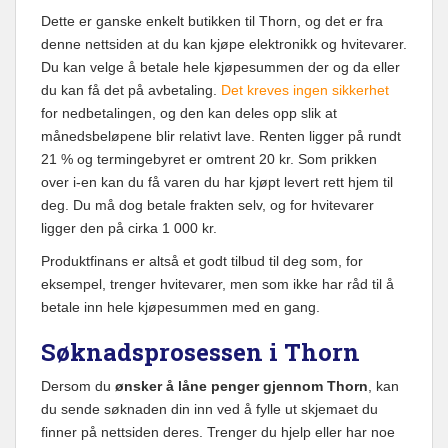
Dette er ganske enkelt butikken til Thorn, og det er fra
denne nettsiden at du kan kjøpe elektronikk og hvitevarer.
Du kan velge å betale hele kjøpesummen der og da eller
du kan få det på avbetaling.
Det kreves ingen sikkerhet
for nedbetalingen, og den kan deles opp slik at
månedsbeløpene blir relativt lave. Renten ligger på rundt
21 % og termingebyret er omtrent 20 kr. Som prikken
over i-en kan du få varen du har kjøpt levert rett hjem til
deg. Du må dog betale frakten selv, og for hvitevarer
ligger den på cirka 1 000 kr.
Produktfinans er altså et godt tilbud til deg som, for
eksempel, trenger hvitevarer, men som ikke har råd til å
betale inn hele kjøpesummen med en gang.
Søknadsprosessen i Thorn
Dersom du
ønsker å låne penger gjennom Thorn
, kan
du sende søknaden din inn ved å fylle ut skjemaet du
finner på nettsiden deres. Trenger du hjelp eller har noe