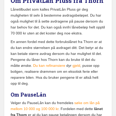
Om PrivatLån Pluss fra Thorn
Lånetilbudet som kalles PrivatLån Pluss gir deg
muligheten til selv å bestemme avdragsbeløpet. Du har
også mulighet til å sette avdragene på pause dersom du
har behov for det. Du kan også innfri lånebeløp helt opptil
70 000 kr uten at det koster deg noe ekstra.
En annen fordel med dette forbrukslånet fra Thorn er at
du kan endre størrelsen på avdraget ditt. Det betyr at du
kan betale større avdrag dersom du har mulighet til det.
Pengene du låner hos Thorn kan du bruke til det du
måtte ønske.
Du kan refinansiere
dyr
gjeld
, pusse opp
boligen, realisere drømmen om en eksotisk ferie eller
reparere bilen. Hva du bruker pengene til er altså helt
opp til deg.
Om PauseLån
Velger du PauseLån kan du fremdeles
søke om lån på
mellom 10 000 og 100 000 kr
. Fordelen med dette
lånet
fra Thorn
er at du kan pause betalingen dersom du har