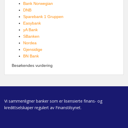
Bank Norwegian
DNB
Sparebank 1 Gruppen
Easybank
yA Bank
SBanken
Nordea
Gjensidige
BN Bank
Besøkendes vurdering
Vi sammenligner banker som er lisensierte finans- og
kredittselskaper regulert av Finanstilsynet.