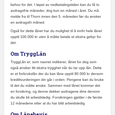
behov for det. I løpet av nedbetalingstiden kan du få to
avdragsfrie måneder, dog kun en måned i året. Du må
melde fra til Thorn innen den 5. måneden før du ønsker
en avdragsfri måned.
Også for dette lånet har du mulighet til å innfri hele lånet
opptil 100 000 kr uten å måtte betale et ekstra gebyr for
det.
Om TryggLån
TryggLån er, som navnet indikerer, lånet for deg som
også ønsker litt ekstra trygghet når du tar opp lån. Dette
er et forbrukslån der du kan låne opptil 80 000 kr dersom
kredittvurderingen din går i orden. Pengene kan du bruke
til det du måtte ønske. Sammen med lånet kommer det
en forsikring, og denne dekker avdragene dine dersom
du skulle bli arbeidsledig. Forsikringen gjelder i de første
12 månedene etter at du har blitt arbeidsledig.
Om Lånebevis