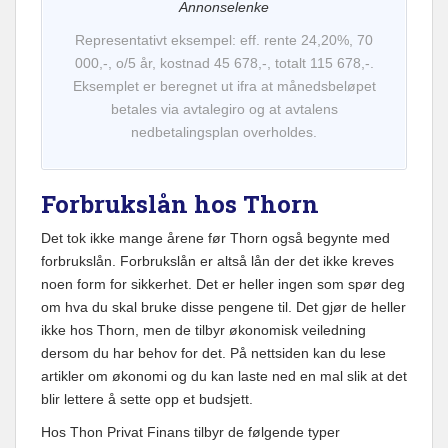
Annonselenke
Representativt eksempel: eff. rente 24,20%, 70
000,-, o/5 år, kostnad 45 678,-, totalt 115 678,-.
Eksemplet er beregnet ut ifra at månedsbeløpet
betales via avtalegiro og at avtalens
nedbetalingsplan overholdes.
Forbrukslån hos Thorn
Det tok ikke mange årene før Thorn også begynte med
forbrukslån. Forbrukslån er altså lån der det ikke kreves
noen form for sikkerhet. Det er heller ingen som spør deg
om hva du skal bruke disse pengene til. Det gjør de heller
ikke hos Thorn, men de tilbyr økonomisk veiledning
dersom du har behov for det. På nettsiden kan du lese
artikler om økonomi og du kan laste ned en mal slik at det
blir lettere å sette opp et budsjett.
Hos Thon Privat Finans tilbyr de følgende typer